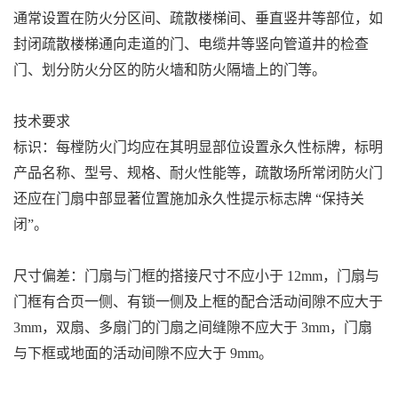
通常设置在防火分区间、疏散楼梯间、垂直竖井等部位，如
封闭疏散楼梯通向走道的门、电缆井等竖向管道井的检查
门、划分防火分区的防火墙和防火隔墙上的门等。
技术要求
标识：每樘防火门均应在其明显部位设置永久性标牌，标明
产品名称、型号、规格、耐火性能等，疏散场所常闭防火门
还应在门扇中部显著位置施加永久性提示标志牌 “保持关
闭”。
尺寸偏差：门扇与门框的搭接尺寸不应小于 12mm，门扇与
门框有合页一侧、有锁一侧及上框的配合活动间隙不应大于
3mm，双扇、多扇门的门扇之间缝隙不应大于 3mm，门扇
与下框或地面的活动间隙不应大于 9mm。